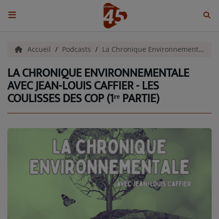
ACCUEIL
Accueil
Podcasts
La Chronique Environnementale
LA CHRONIQUE ENVIRONNEMENTALE
Emissions
AVEC JEAN-LOUIS CAFFIER - LES
COULISSES DES COP (1ʳᵉ PARTIE)
BENJI & COMPAGNIE
GIEN, SA FABULEUSE HISTOIRE
GRAFFITI CINÉMA
LES ASSOCIÉS DU JOUR
LA CHRONIQUE ENVIRONNEMENTALE
LA CHRONIQUE MUSICALE