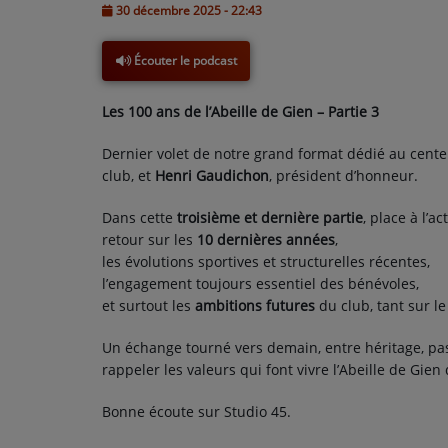
30 décembre 2025 - 22:43
L'ÉNERGIE DES 9 ÉTOILES
Écouter le podcast
MIXTAPE ADDICT RADIO SHOW
Les 100 ans de l’Abeille de Gien – Partie 3
"SI ON CHANTAIT", L'ÉMISSION
Dernier volet de notre grand format dédié au centen
SONS 2 DARONS
club, et
Henri Gaudichon
, président d’honneur.
Dans cette
troisième et dernière partie
, place à l’ac
La Radio
retour sur les
10 dernières années
,
les évolutions sportives et structurelles récentes,
EQUIPE
l’engagement toujours essentiel des bénévoles,
PODCASTS
et surtout les
ambitions futures
du club, tant sur le 
INTERVIEW
Un échange tourné vers demain, entre héritage, pas
rappeler les valeurs qui font vivre l’Abeille de Gien
Bonne écoute sur Studio 45.
Musique