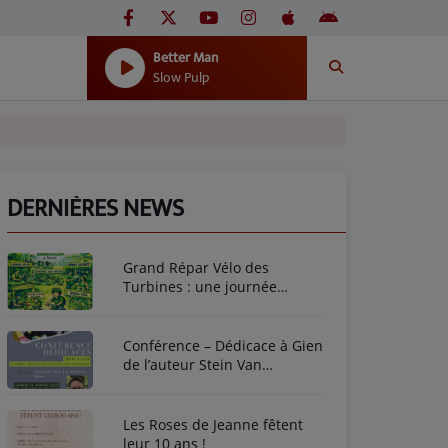
Better Man
Slow Pulp
DERNIÈRES NEWS
Grand Répar Vélo des
Turbines : une journée
dédiée au vélo à Briare !
Conférence – Dédicace à Gien
de l’auteur Stein Van
Oosteren
Les Roses de Jeanne fêtent
leur 10 ans !