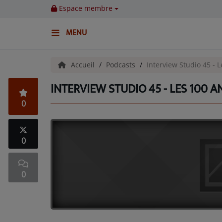
Espace membre
MENU
ACCUEIL
Accueil
Podcasts
Interview Studio 45 - L
INTERVIEW STUDIO 45 - LES 100 AN
Emissions
0
BENJI & COMPAGNIE
GIEN, SA FABULEUSE HISTOIRE
0
GRAFFITI CINÉMA
0
LES ASSOCIÉS DU JOUR
LA CHRONIQUE ENVIRONNEMENTALE
LA CHRONIQUE MUSICALE