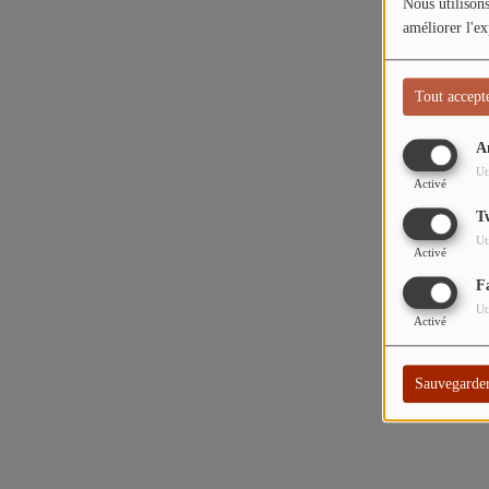
Nous utilisons
améliorer l'ex
Tout accept
A
Ut
Activé
T
Ut
Activé
F
Ut
Activé
Sauvegarde