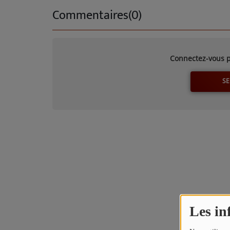
TITRES DIFFUSÉS
Commentaires(0)
ARTISTES
TOP 10
Connectez-vous p
Participez
SE
ADHÉREZ À STUDIO 45 !
DÉDICACES
Contact
Les in