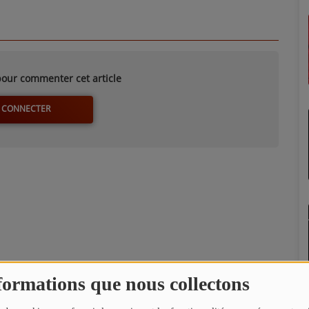
our commenter cet article
 CONNECTER
formations que nous collectons