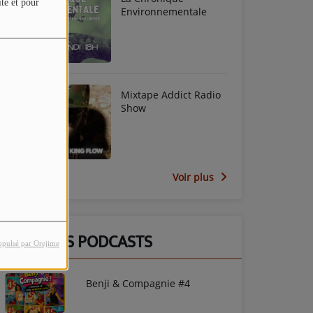
ite et pour
Environnementale
Mixtape Addict Radio
Show
Voir plus
DERNIERS PODCASTS
opulsé par Orejime
Benji & Compagnie #4