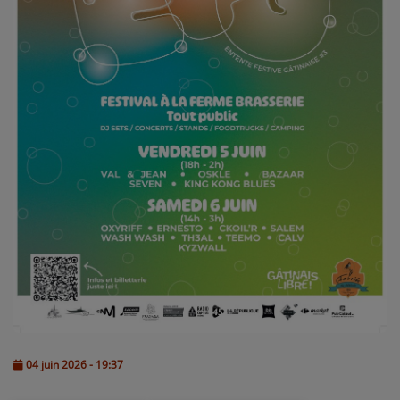
L'ÉNERGIE DES 9 ÉTOILES
MIXTAPE ADDICT RADIO SHOW
"SI ON CHANTAIT", L'ÉMISSION
SONS 2 DARONS
La Radio
EQUIPE
PODCASTS
INTERVIEW
Musique
04 juin 2026 - 19:37
TITRES DIFFUSÉS