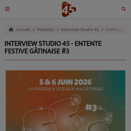
ACCUEIL
Accueil
Podcasts
Interview Studio 45
Interview Studio 45 - Entente Festive Gâtinaise #3
INTERVIEW STUDIO 45 - ENTENTE
Emissions
FESTIVE GÂTINAISE #3
BENJI & COMPAGNIE
GIEN, SA FABULEUSE HISTOIRE
GRAFFITI CINÉMA
LES ASSOCIÉS DU JOUR
LA CHRONIQUE ENVIRONNEMENTALE
LA CHRONIQUE MUSICALE