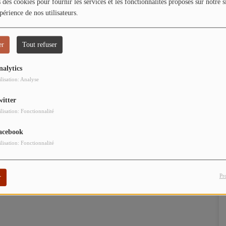
 des cookies pour fournir les services et les fonctionnalités proposés sur notre s
périence de nos utilisateurs.
er
Tout refuser
nalytics
ilisation: Analyse
witter
ilisation: Fonctionnalité
acebook
ilisation: Fonctionnalité
Pr
r