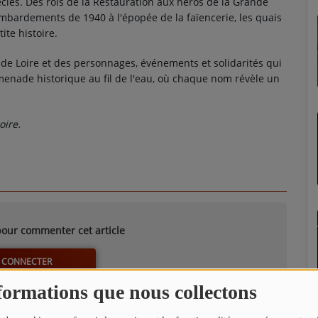
ècles. Des rois de la Restauration aux héros de la Grande
bombardements de 1940 à l'épopée de la faïencerie, les quais
ite histoire.
 de Loire et des personnages, événements et solidarités qui
omenade historique au fil de l'eau, où chaque nom révèle un
oire.
our commenter cet article
 CONNECTER
formations que nous collectons