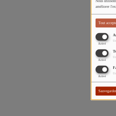
Nous utilisons
améliorer l'ex
Tout accept
A
Ut
Activé
T
Ut
Activé
F
Ut
Activé
Sauvegarde