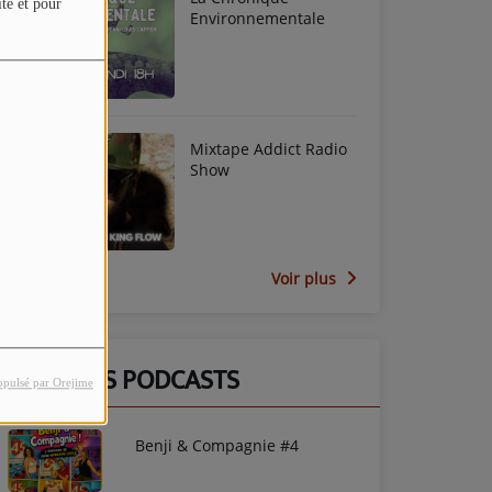
ite et pour
Environnementale
Mixtape Addict Radio
Show
Voir plus
DERNIERS PODCASTS
opulsé par Orejime
Benji & Compagnie #4