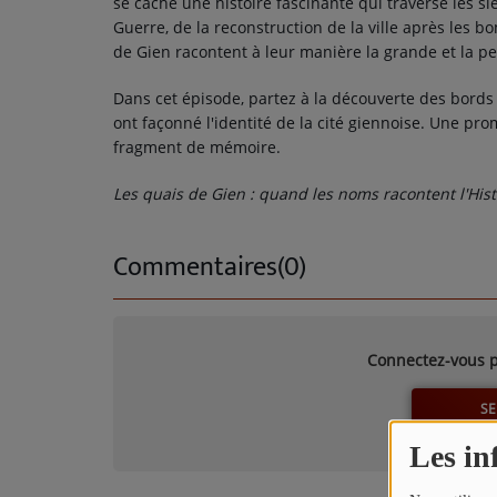
se cache une histoire fascinante qui traverse les si
TITRES DIFFUSÉS
Guerre, de la reconstruction de la ville après les 
ARTISTES
de Gien racontent à leur manière la grande et la pet
TOP 10
Dans cet épisode, partez à la découverte des bords
ont façonné l'identité de la cité giennoise. Une pr
fragment de mémoire.
Participez
Les quais de Gien : quand les noms racontent l'Hist
ADHÉREZ À STUDIO 45 !
Commentaires(0)
DÉDICACES
Contact
Connectez-vous p
SE
Les in