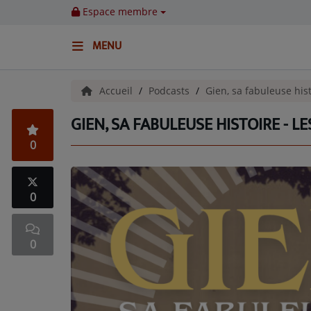
Espace membre
MENU
ACCUEIL
Accueil
Podcasts
Gien, sa fabuleuse his
GIEN, SA FABULEUSE HISTOIRE - L
Emissions
0
BENJI & COMPAGNIE
GIEN, SA FABULEUSE HISTOIRE
0
GRAFFITI CINÉMA
0
LES ASSOCIÉS DU JOUR
LA CHRONIQUE ENVIRONNEMENTALE
LA CHRONIQUE MUSICALE