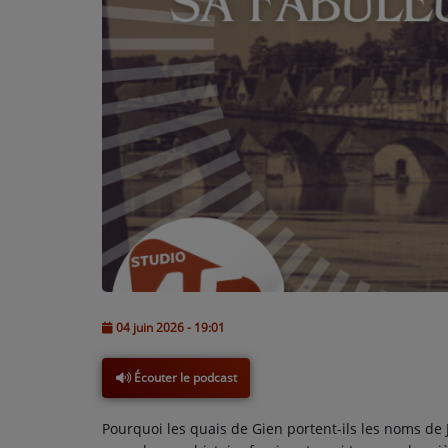
L'ÉNERGIE DES 9 ÉTOILES
MIXTAPE ADDICT RADIO SHOW
"SI ON CHANTAIT", L'ÉMISSION
SONS 2 DARONS
La Radio
EQUIPE
PODCASTS
04 juin 2026 - 19:01
INTERVIEW
Écouter le podcast
Musique
Pourquoi les quais de Gien portent-ils les noms de 