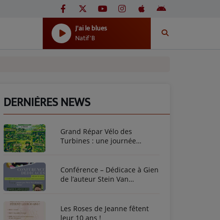
J'ai le blues
Natif'B
DERNIÈRES NEWS
Grand Répar Vélo des
Turbines : une journée
dédiée au vélo à Briare !
Conférence – Dédicace à Gien
de l’auteur Stein Van
Oosteren
Les Roses de Jeanne fêtent
leur 10 ans !