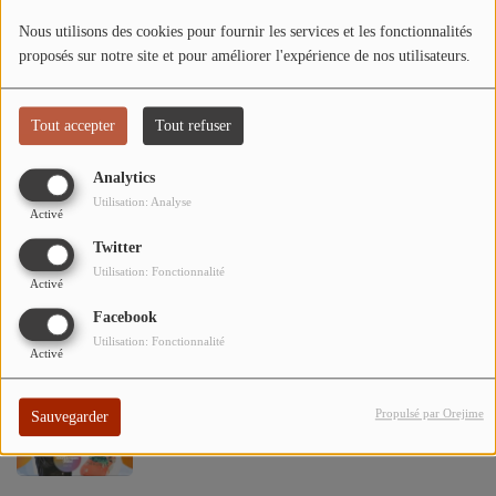
ARTISTES
Nous utilisons des cookies pour fournir les services et les fonctionnalités
évènement Studio 45 - Salon de l’Auto
proposés sur notre site et pour améliorer l'expérience de nos utilisateurs.
TOP 10
2025 à Gien
Tout accepter
Tout refuser
Participez
Événement exceptionnel à Gien : “Hypnose
Analytics
ADHÉREZ À STUDIO 45 !
au Cinéma” avec Olivier Reivilo !
Utilisation: Analyse
Activé
DÉDICACES
Twitter
Utilisation: Fonctionnalité
Activé
Fête des associations - Gien 2025
Contact
Facebook
Utilisation: Fonctionnalité
Activé
Se connecter
L’entente festival Gâtinaise 2025
Propulsé par Orejime
Sauvegarder