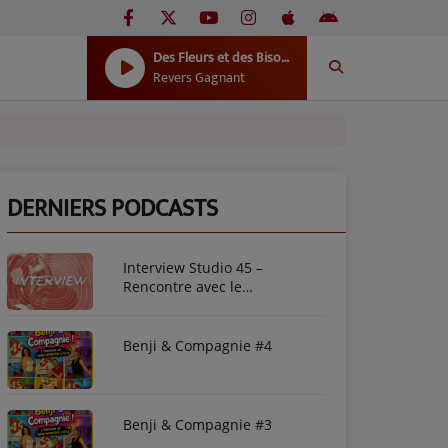
Des Fleurs et des Bisous (feat. Odetto)
Revers Gagnant
DERNIERS PODCASTS
Interview Studio 45 –
Rencontre avec le
photographe Mirna Franchely
Kintombo
Benji & Compagnie #4
Benji & Compagnie #3