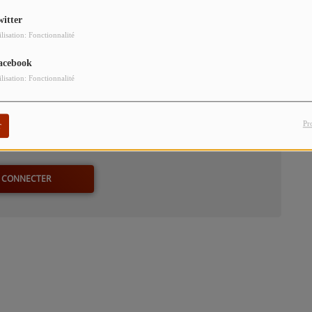
witter
ilisation: Fonctionnalité
acebook
ilisation: Fonctionnalité
Pr
r
our commenter cet article
 CONNECTER