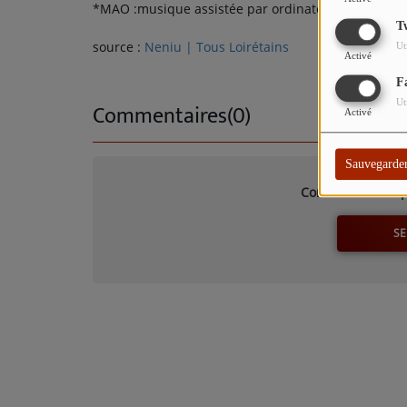
TITRES DIFFUSÉS
*MAO :musique assistée par ordinateur
T
ARTISTES
source :
Neniu | Tous Loirétains
Ut
Activé
TOP 10
F
Ut
Commentaires(0)
Activé
Participez
Sauvegarde
ADHÉREZ À STUDIO 45 !
Connectez-vous p
DÉDICACES
SE
Contact