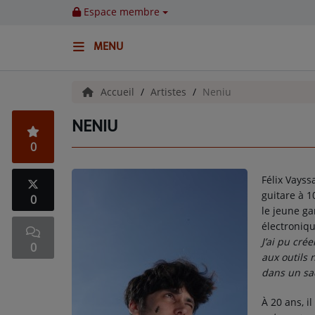
Espace membre
MENU
ACCUEIL
Accueil
Artistes
Neniu
NENIU
Emissions
0
BENJI & COMPAGNIE
Félix Vayss
GIEN, SA FABULEUSE HISTOIRE
guitare à 1
0
le jeune g
GRAFFITI CINÉMA
électroniqu
J’ai pu cré
0
LES ASSOCIÉS DU JOUR
aux outils 
dans un sac
LA CHRONIQUE ENVIRONNEMENTALE
À 20 ans, 
LA CHRONIQUE MUSICALE