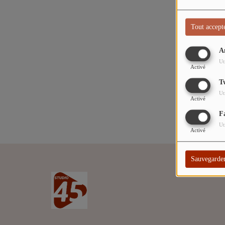
L'ÉNERGIE DES 9 ÉTOILES
Tout accept
MIXTAPE ADDICT RADIO SHOW
Oups,
A
"SI ON CHANTAIT", L'ÉMISSION
Ut
Activé
SONS 2 DARONS
T
Ut
Activé
La Radio
F
Ut
EQUIPE
Activé
PODCASTS
Sauvegarde
INTERVIEW
Musique