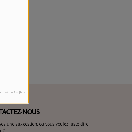
rreur.
opulsé par Orejime
TACTEZ-NOUS
vez une suggestion, ou vous voulez juste dire
r ?