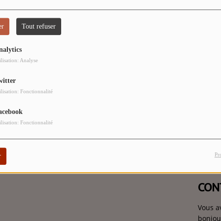
er
Tout refuser
 vous avez rencontré une e
nalytics
ilisation: Analyse
Il semble que la page que vous recherchez n’existe plus.
witter
ilisation: Fonctionnalité
acebook
ilisation: Fonctionnalité
Pr
r
CON
Vous a
bonjou