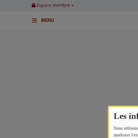
Espace membre
MENU
ACCUEIL
Emissions
BENJI & COMPAGNIE
GIEN, SA FABULEUSE HISTOIRE
GRAFFITI CINÉMA
LES ASSOCIÉS DU JOUR
Les in
LA CHRONIQUE ENVIRONNEMENTALE
Nous utilisons
LA CHRONIQUE MUSICALE
améliorer l'ex