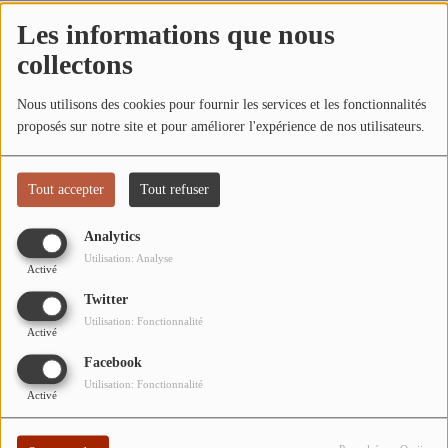
L'ÉNERGIE DES 9 ÉTOILES
Les informations que nous
MIXTAPE ADDICT RADIO SHOW
collectons
Oups, vous avez
"SI ON CHANTAIT", L'ÉMISSION
rencontré une erreur.
Nous utilisons des cookies pour fournir les services et les fonctionnalités
proposés sur notre site et pour améliorer l'expérience de nos utilisateurs.
SONS 2 DARONS
Il semble que la page que vous recherchez n’existe plus.
Tout accepter
Tout refuser
La Radio
EQUIPE
Analytics
Utilisation: Analyse
Activé
PODCASTS
Twitter
INTERVIEW
Utilisation: Fonctionnalité
Activé
Facebook
Musique
Utilisation: Fonctionnalité
Activé
TITRES DIFFUSÉS