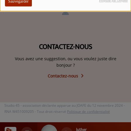
Propulsé par Orejime
Sauvegarder
ARTISTES
TOP 10
Participez
CONTACTEZ-NOUS
ADHÉREZ À STUDIO 45 !
Vous avez une suggestion, ou vous voulez juste dire
DÉDICACES
bonjour ?
Contactez-nous
Contact
Se connecter
Studio 45 - association déclarée apparue au JOAFE du 12 novembre 2024 -
RNA W451009205 - Tout droit réservé
Politique de confidentialité
luther